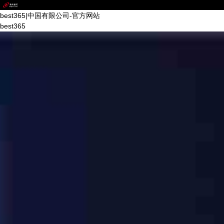
best365|中国有限公司-官方网站
best365|中国有限公司-官方网站
best365