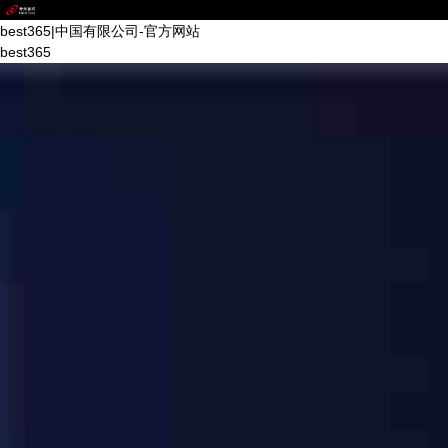
best365|中国有限公司-官方网站
best365|中国有限公司-官方网站
best365