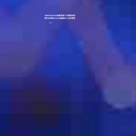
INSEAD×best365数码首个AI案例发布
郭为出席亚太AI大会畅谈AI+企业管理
了解更多