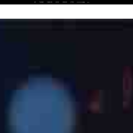
首页
产品及服务
行业解决方案
合作伙伴
投资者关系
关于我们
中
EN