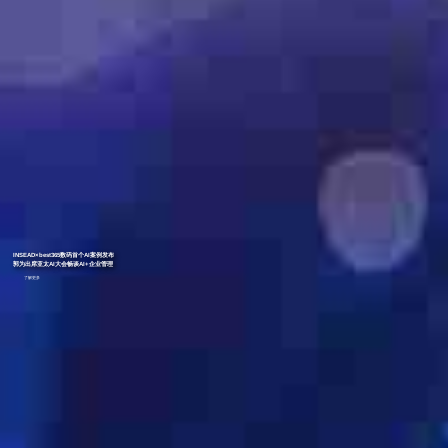
INSEAD×best365数码首个AI案例发布
郭为出席亚太AI大会畅谈AI+企业管理
了解更多