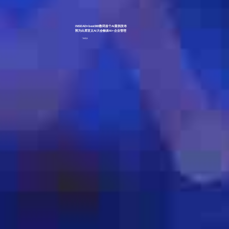
INSEAD×best365数码首个AI案例发布
郭为出席亚太AI大会畅谈AI+企业管理
了解更多