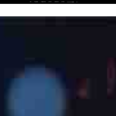
首页
产品及服务
行业解决方案
合作伙伴
投资者关系
关于我们
中
EN