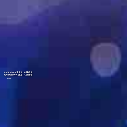
INSEAD×best365数码首个AI案例发布
郭为出席亚太AI大会畅谈AI+企业管理
了解更多