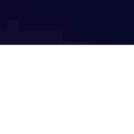
186
43
位
位
《财富》中国500强
《财富》最受赞赏中国公司
29
80
位
位
《福布斯》中国数字经济100强
中国民营企业500强
26
300
位
+
数实融合企业TOP100
技术生态伙伴