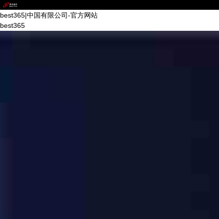
best365|中国有限公司-官方网站
best365|中国有限公司-官方网站
best365