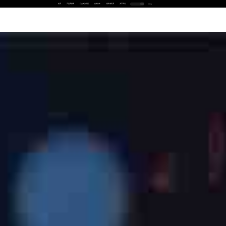
首页
产品及服务
行业解决方案
合作伙伴
投资者关系
关于我们
中
EN