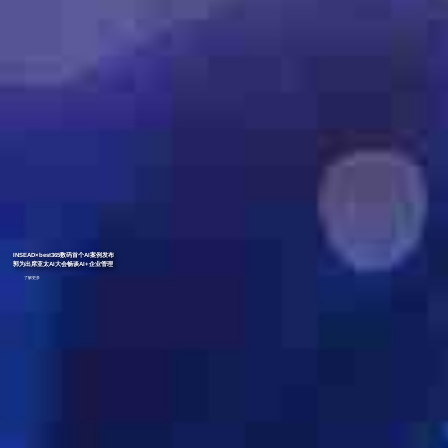
INSEAD×best365数码首个AI案例发布
郭为出席亚太AI大会畅谈AI+企业管理
了解更多